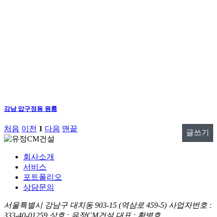
강남 압구정동 원룸
처음
이전
1
다음
맨끝
글쓰기
회사소개
서비스
포트폴리오
상담문의
서울특별시 강남구 대치동 903-15 (역삼로 459-5)
사업자번호 :
333-40-01259
상호 : 유정CM건설
대표 : 황병호