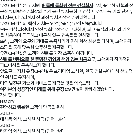
유정CM건설은 고시원,
원룸에 특화된 전문 건설회사
로서,
풍부한 경험과 전
문성을 바탕으로 최상의 주거 공간을 제공하고
건설 프로젝트를 기획 단계부
터 시공, 마무리까지
전 과정을 체계적으로 관리합니다.
유정CM건설의 핵심 가치는 '안전', '품질', '고객 만족'입니다.
모든 건설 과정에서 안전을 최우선으로 고려하며,
최고 품질의 자재와 기술
을 사용하여
튼튼하고 내구성 있는 건축물을 완성합니다.
또한, 고객의 요구와 기대를 충족시키기 위해 항상 최선을 다하며,
고객과의
소통을 통해 맞춤형 솔루션을 제공합니다.
유정CM건설은 고객의 신뢰를 가장 소중히 여깁니다.
신뢰를 바탕으로 한 투명한 경영과 책임 있는 시공
으로,
고객과의 장기적인
파트너십을 구축하고자 합니다.
앞으로도 저희 유정CM건설은
프리미엄 고시원, 원룸 건설 분야에서 선도적
인 위치를 유지하며,
더욱 발전된 기술과 서비스를 제공할 것을 약속드립니다.
여러분의 성공적인 미래를 위해 유정CM건설이 함께하겠습니다.
감사합니다.
History
편안하고 행복한
고객의 만족을 위해
2013 ~
대치동 학사, 고시원 시공 (경력 12년)
2018 ~
타지역 학사, 고시원 시공 (경력 7년)