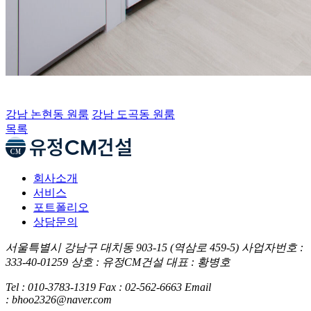
강남 논현동 원룸
강남 도곡동 원룸
목록
회사소개
서비스
포트폴리오
상담문의
서울특별시 강남구 대치동 903-15 (역삼로 459-5)
사업자번호 :
333-40-01259
상호 : 유정CM건설
대표 : 황병호
Tel : 010-3783-1319
Fax : 02-562-6663
Email
: bhoo2326@naver.com