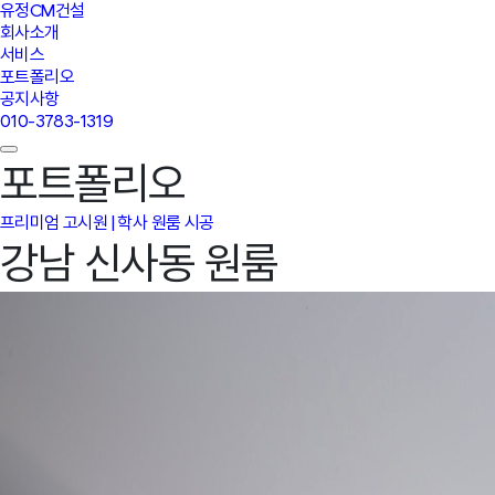
유정CM건설
회사소개
서비스
포트폴리오
공지사항
010-3783-1319
포트폴리오
프리미엄 고시원 | 학사
원룸 시공
강남 신사동 원룸